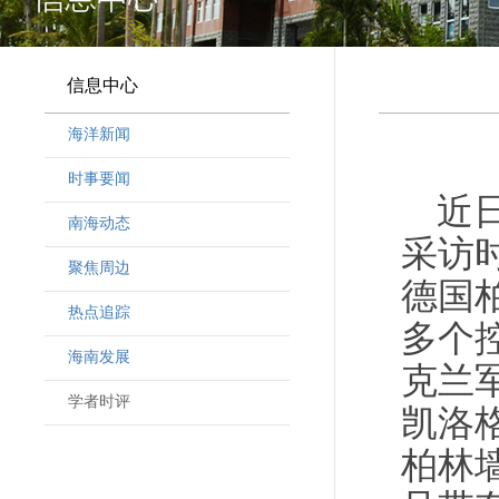
信息中心
海洋新闻
时事要闻
近
南海动态
采访
聚焦周边
德国
热点追踪
多个
海南发展
克兰
学者时评
凯洛
柏林