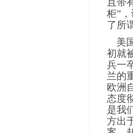
且带
柜”
了所
美
初就
兵一
兰的
欧洲
态度
是我
方出
案，