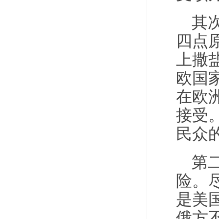
其
四点
上撒
欧国
在欧
接受
民众
第
险。
是美
俄方