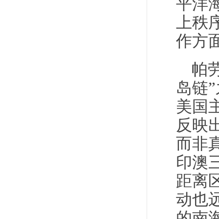
平洋
上秩
作方
帕
岛链
美国
反映
而非
印澳
距离
动也
的南