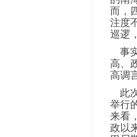
而，
注度
巡逻
事
高、
高调
此
举行
来看
政以