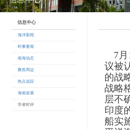
信息中心
海洋新闻
时事要闻
7
南海动态
议被
聚焦周边
的战
热点追踪
战略
海南发展
层不
学者时评
印度
船实