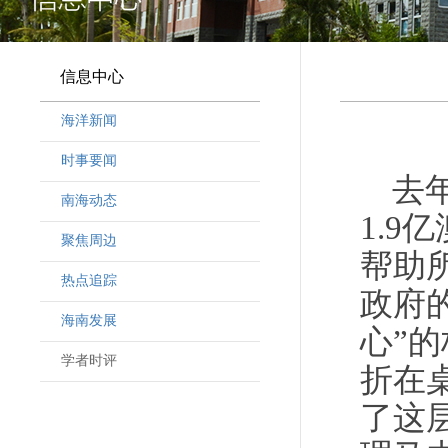
信息中心
海洋新闻
时事要闻
去
南海动态
1.
聚焦周边
帮助
热点追踪
政府
海南发展
心”
学者时评
折在
了这