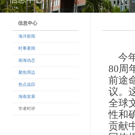
信息中心
海洋新闻
时事要闻
今
南海动态
80
聚焦周边
前途
热点追踪
议。
海南发展
全球
学者时评
性和
贡献