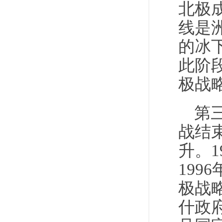
北极
线是
的冰
此阶
极战
第三
战结
升。
19
极战
什政