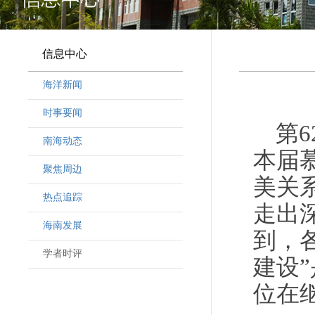
信息中心
海洋新闻
时事要闻
第
南海动态
本届
聚焦周边
美关
热点追踪
走出
海南发展
到，
学者时评
建设
位在