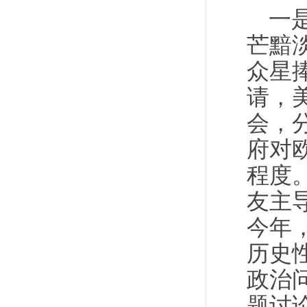
一
芒黯
众星
请，
会，
府对
程度
友主
今年
历史
政治
题讨