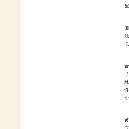
配
国
他
包
合
防
球
性
少
被
安