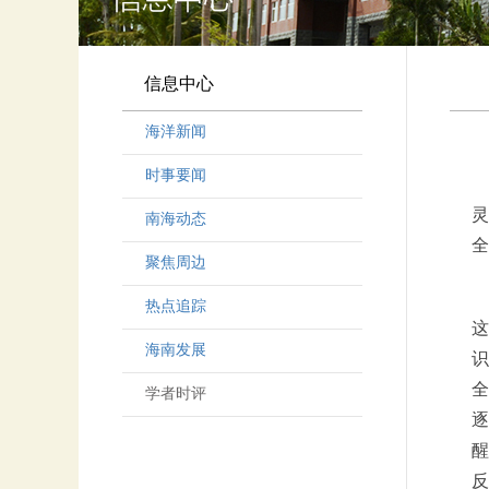
信息中心
海洋新闻
时事要闻
灵
南海动态
全
聚焦周边
热点追踪
这
海南发展
识
全
学者时评
逐
醒
反