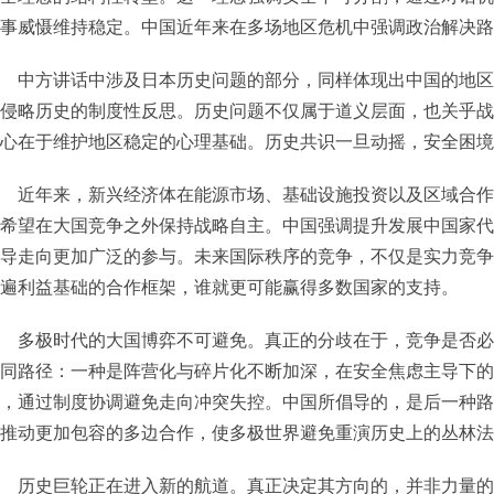
事威慑维持稳定。中国近年来在多场地区危机中强调政治解决路
中方讲话中涉及日本历史问题的部分，同样体现出中国的地区
侵略历史的制度性反思。历史问题不仅属于道义层面，也关乎战
心在于维护地区稳定的心理基础。历史共识一旦动摇，安全困境
近年来，新兴经济体在能源市场、基础设施投资以及区域合作
希望在大国竞争之外保持战略自主。中国强调提升发展中国家代
导走向更加广泛的参与。未来国际秩序的竞争，不仅是实力竞争
遍利益基础的合作框架，谁就更可能赢得多数国家的支持。
多极时代的大国博弈不可避免。真正的分歧在于，竞争是否必
同路径：一种是阵营化与碎片化不断加深，在安全焦虑主导下的
，通过制度协调避免走向冲突失控。中国所倡导的，是后一种路
推动更加包容的多边合作，使多极世界避免重演历史上的丛林法
历史巨轮正在进入新的航道。真正决定其方向的，并非力量的