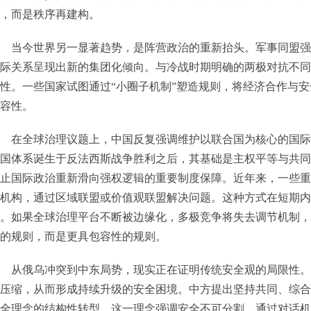
，而是秩序再建构。
当今世界另一显著趋势，是阵营政治的重新抬头。军事同盟强
际关系呈现出新的集团化倾向。与冷战时期明确的两极对抗不同
性。一些国家试图通过“小圈子机制”塑造规则，将经济合作与
容性。
在全球治理议题上，中国反复强调维护以联合国为核心的国际
国体系诞生于反法西斯战争胜利之后，其基础是主权平等与共同
止国际政治重新滑向强权逻辑的重要制度保障。近年来，一些重
机构，通过区域联盟或价值观联盟解决问题。这种方式在短期内
。如果全球治理平台不断被边缘化，多极竞争将失去调节机制，
的规则，而是更具包容性的规则。
从俄乌冲突到中东局势，现实正在证明传统安全观的局限性。
压缩，从而形成持续升级的安全困境。中方提出坚持共同、综合
全理念的结构性转型。这一理念强调安全不可分割，通过对话机