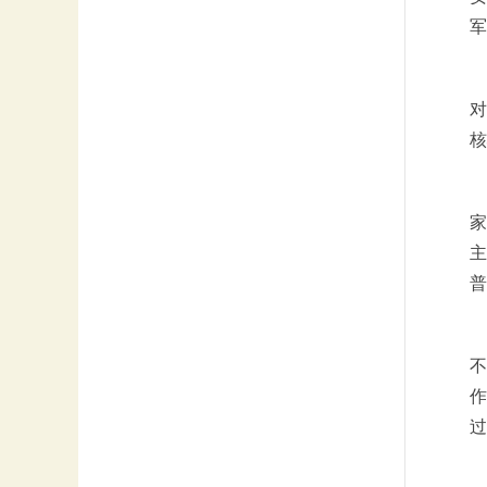
军
对
核
家
主
普
不
作
过