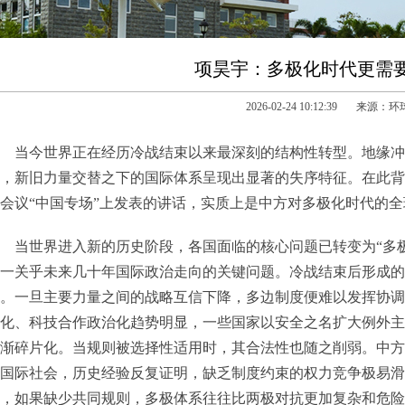
项昊宇：多极化时代更需要
2026-02-24 10:12:39 来源：
当今世界正在经历冷战结束以来最深刻的结构性转型。地缘冲
，新旧力量交替之下的国际体系呈现出显著的失序特征。在此背
会议“中国专场”上发表的讲话，实质上是中方对多极化时代的
当世界进入新的历史阶段，各国面临的核心问题已转变为“多
一关乎未来几十年国际政治走向的关键问题。冷战结束后形成的
。一旦主要力量之间的战略互信下降，多边制度便难以发挥协调
化、科技合作政治化趋势明显，一些国家以安全之名扩大例外主
渐碎片化。当规则被选择性适用时，其合法性也随之削弱。中方
国际社会，历史经验反复证明，缺乏制度约束的权力竞争极易滑
，如果缺少共同规则，多极体系往往比两极对抗更加复杂和危险