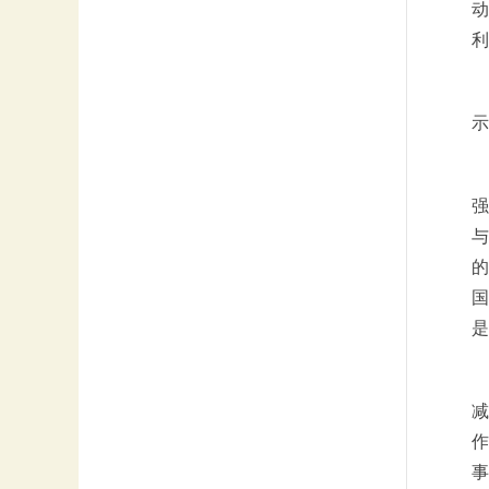
动
利
示
强
与
的
国
减
作
事