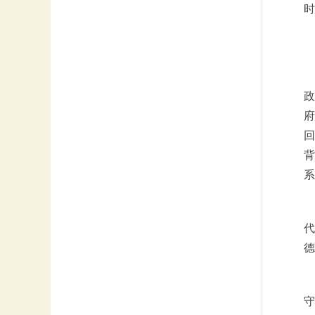
时
政
府
回
背
系
代
德
守