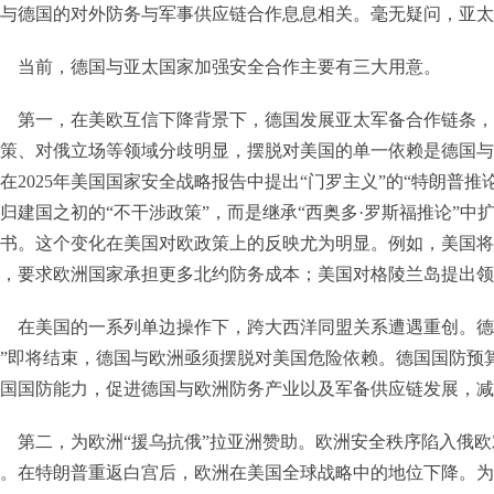
与德国的对外防务与军事供应链合作息息相关。毫无疑问，亚太
当前，德国与亚太国家加强安全合作主要有三大用意。
第一，在美欧互信下降背景下，德国发展亚太军备合作链条，
策、对俄立场等领域分歧明显，摆脱对美国的单一依赖是德国与
在2025年美国国家安全战略报告中提出“门罗主义”的“特朗普
归建国之初的“不干涉政策”，而是继承“西奥多·罗斯福推论”
书。这个变化在美国对欧政策上的反映尤为明显。例如，美国将北
，要求欧洲国家承担更多北约防务成本；美国对格陵兰岛提出领
在美国的一系列单边操作下，跨大西洋同盟关系遭遇重创。德
”即将结束，德国与欧洲亟须摆脱对美国危险依赖。德国国防预
国国防能力，促进德国与欧洲防务产业以及军备供应链发展，减
第二，为欧洲“援乌抗俄”拉亚洲赞助。欧洲安全秩序陷入俄欧
。在特朗普重返白宫后，欧洲在美国全球战略中的地位下降。为