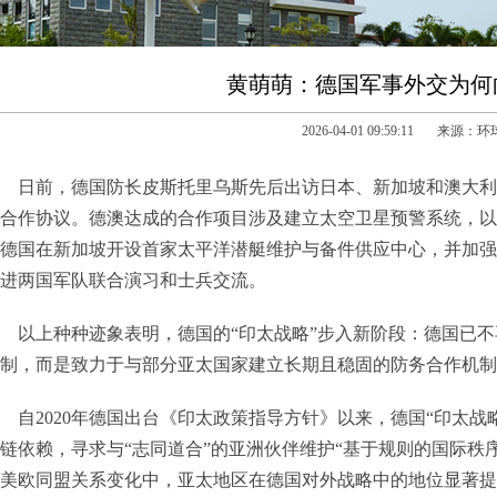
黄萌萌：德国军事外交为何
2026-04-01 09:59:11 来源：
日前，德国防长皮斯托里乌斯先后出访日本、新加坡和澳大利
合作协议。德澳达成的合作项目涉及建立太空卫星预警系统，以
德国在新加坡开设首家太平洋潜艇维护与备件供应中心，并加强
进两国军队联合演习和士兵交流。
以上种种迹象表明，德国的“印太战略”步入新阶段：德国已
制，而是致力于与部分亚太国家建立长期且稳固的防务合作机制
自2020年德国出台《印太政策指导方针》以来，德国“印太
链依赖，寻求与“志同道合”的亚洲伙伴维护“基于规则的国际秩序”
美欧同盟关系变化中，亚太地区在德国对外战略中的地位显著提