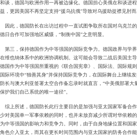
和谈，德国与欧洲作用一再被边缘化。德国担心美俄在和谈进程
益，更因美国不再坚定支持“援乌抗俄”导致对乌援助捉襟见肘
因此，德国防长在出访过程中一直试图争取所在国对乌克兰的
德日合作可加强地区威慑，“制衡中国”之意明显。
第三，保持德国作为中等强国的国际竞争力。德国政界与学界
在维也纳体系中的欧洲协调机制。这可能会导致二战后美国主导
德国作为中等强国所重视的《联合国宪章》、国际法、国际规则
国际环境中“独善其身”并保持国际竞争力，在国际舞台上继续
防长与澳大利亚签署太空合作备忘录时就直言，“中美俄部署大量
是保护我们自己系统的唯一途径”。
综上所述，德国防长此行主要目的是加强与亚太国家军备合作
少对美国单一军事依赖的同时，也并未放弃减少所谓对华依赖的
为中等强国的影响力和竞争力。同时，由于自身地缘位置和国家
角色介入亚太，而其在更长时间范围内与亚太国家的防务合作能