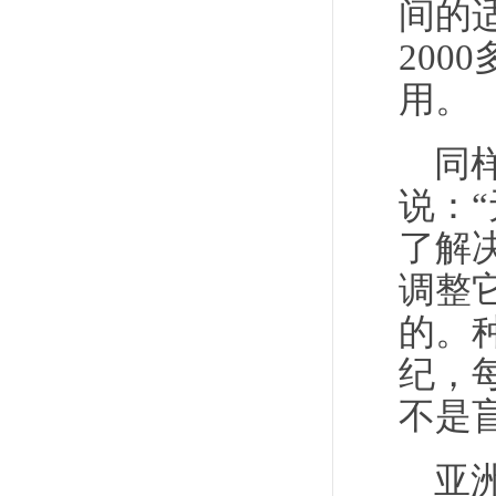
间的
20
用。
同
说：
了解
调整
的。
纪，
不是
亚