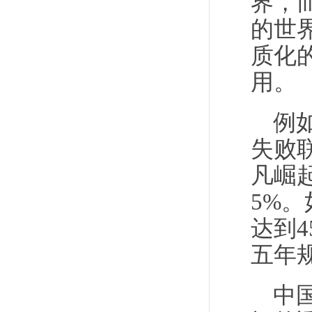
界，
的世
质化
用。
例
失败
凡崛
5%。
达到
五年
中