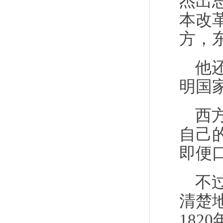
杰出
本改
方，
他
明国
西
自己
即便
不
清楚
18