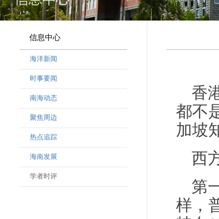
信息中心
海洋新闻
时事要闻
香
南海动态
都不
聚焦周边
加坡
热点追踪
西
海南发展
学者时评
第
样，