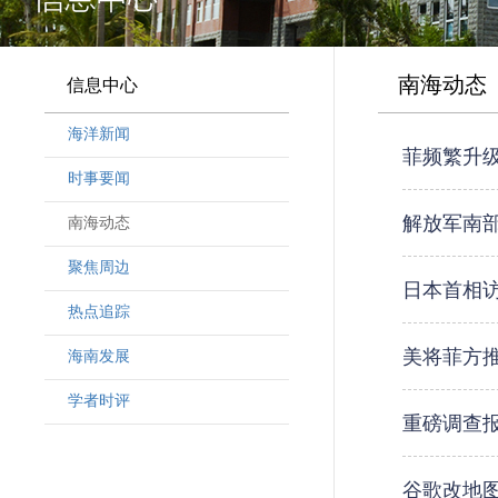
南海动态
信息中心
海洋新闻
菲频繁升
时事要闻
解放军南
南海动态
聚焦周边
日本首相访
热点追踪
美将菲方推
海南发展
学者时评
重磅调查
谷歌改地