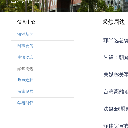
聚焦周边
信息中心
海洋新闻
菲当选总统
时事要闻
朱锋：朝
南海动态
聚焦周边
美媒称美
热点追踪
台湾高雄
海南发展
学者时评
法媒:欧盟
菲律宾宣