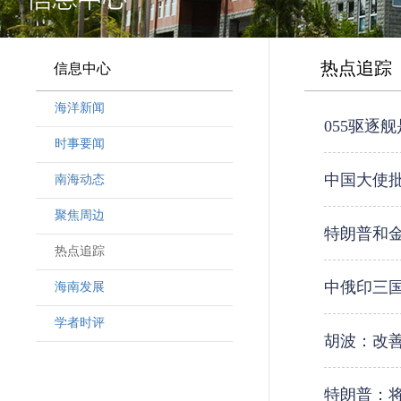
热点追踪
信息中心
海洋新闻
055驱逐
时事要闻
中国大使批
南海动态
聚焦周边
特朗普和
热点追踪
中俄印三
海南发展
学者时评
胡波：改
特朗普：将