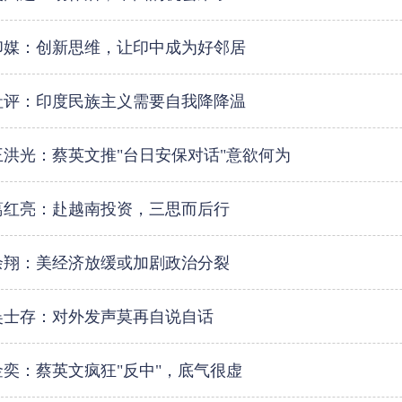
印媒：创新思维，让印中成为好邻居
社评：印度民族主义需要自我降降温
王洪光：蔡英文推"台日安保对话"意欲何为
葛红亮：赴越南投资，三思而后行
余翔：美经济放缓或加剧政治分裂
吴士存：对外发声莫再自说自话
金奕：蔡英文疯狂"反中"，底气很虚