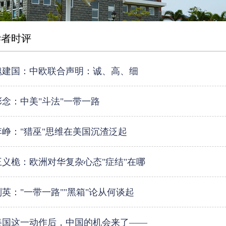
学者时评
魏建国：中欧联合声明：诚、高、细
彭念：中美"斗法"一带一路
李峥："猎巫"思维在美国沉渣泛起
王义桅：欧洲对华复杂心态"症结"在哪
刘英："一带一路""黑箱"论从何谈起
美国这一动作后，中国的机会来了——