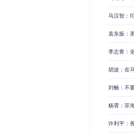
马汉智：
袁东振：
李志青：
胡波：在
刘畅：不要
杨霄：菲海
许利平：务