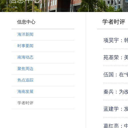
学者时评
信息中心
海洋新闻
项昊宇：韩
时事要闻
苑基荣：美
南海动态
聚焦周边
伍国：在“
热点追踪
秦兵：为
海南发展
学者时评
蓝建学：
葛红亮：