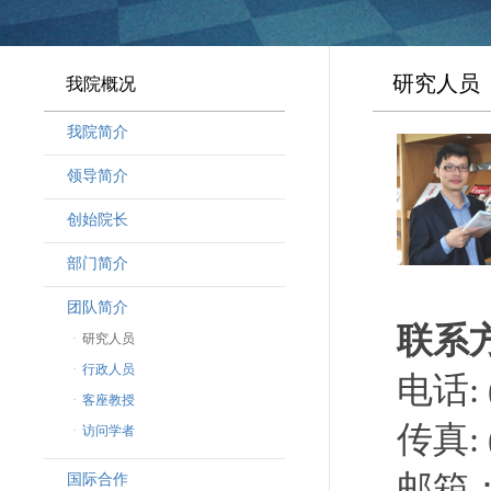
研究人员
我院概况
我院简介
领导简介
·
曾晓明党组书记
创始院长
·
奚劲松副院长
部门简介
·
韩晶磊副院长
·
周勇副院长
团队简介
联系
·
林勇新副院长
·
研究人员
·
行政人员
电话: (
·
客座教授
传真: (
·
访问学者
邮箱：lu
国际合作