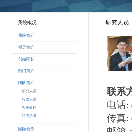
研究人员
我院概况
我院简介
领导简介
·
曾晓明党组书记
创始院长
·
奚劲松副院长
部门简介
·
韩晶磊副院长
·
周勇副院长
团队简介
联系
·
林勇新副院长
·
研究人员
·
行政人员
电话: (
·
客座教授
传真: (
·
访问学者
邮箱：lu
国际合作