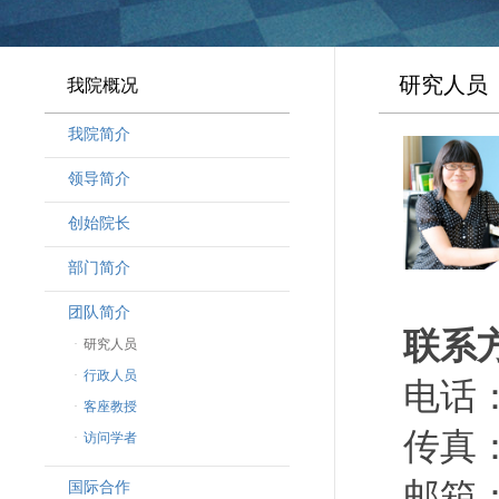
研究人员
我院概况
我院简介
领导简介
·
曾晓明党组书记
创始院长
·
奚劲松副院长
部门简介
·
韩晶磊副院长
·
周勇副院长
团队简介
联系
·
林勇新副院长
·
研究人员
·
行政人员
电话：（
·
客座教授
传真：（
·
访问学者
邮箱：li
国际合作