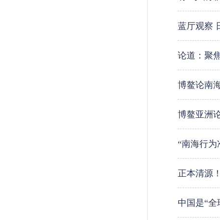
蓝厅观察 
论道：聚
博鳌论南
博鳌亚洲
“南海行
正本清源
中国是“