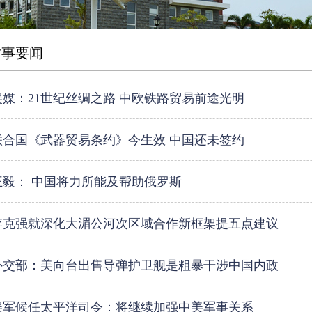
时事要闻
美媒：21世纪丝绸之路 中欧铁路贸易前途光明
联合国《武器贸易条约》今生效 中国还未签约
王毅： 中国将力所能及帮助俄罗斯
李克强就深化大湄公河次区域合作新框架提五点建议
外交部：美向台出售导弹护卫舰是粗暴干涉中国内政
美军候任太平洋司令：将继续加强中美军事关系