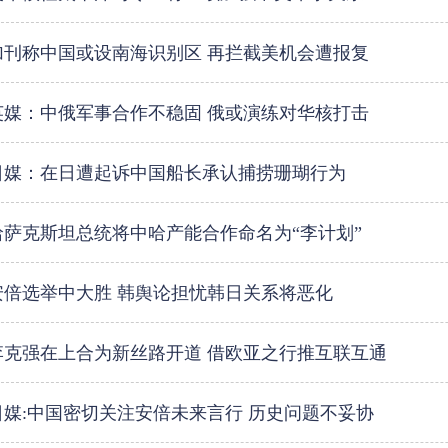
加刊称中国或设南海识别区 再拦截美机会遭报复
英媒：中俄军事合作不稳固 俄或演练对华核打击
日媒：在日遭起诉中国船长承认捕捞珊瑚行为
哈萨克斯坦总统将中哈产能合作命名为“李计划”
安倍选举中大胜 韩舆论担忧韩日关系将恶化
李克强在上合为新丝路开道 借欧亚之行推互联互通
日媒:中国密切关注安倍未来言行 历史问题不妥协