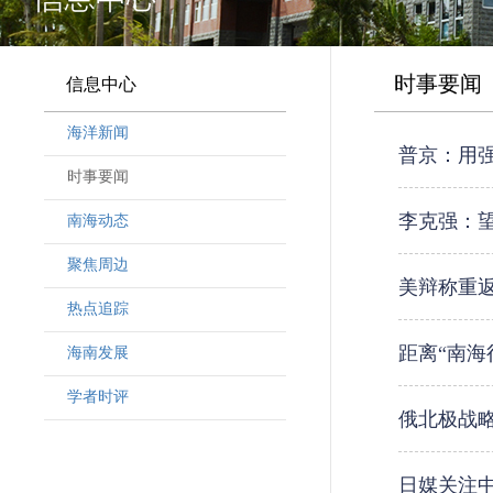
时事要闻
信息中心
海洋新闻
普京：用
时事要闻
李克强：
南海动态
聚焦周边
美辩称重
热点追踪
距离“南海
海南发展
学者时评
俄北极战略
日媒关注