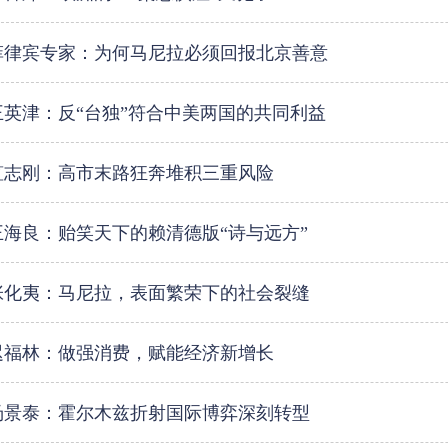
菲律宾专家：为何马尼拉必须回报北京善意
王英津：反“台独”符合中美两国的共同利益
笪志刚：高市末路狂奔堆积三重风险
王海良：贻笑天下的赖清德版“诗与远方”
张化夷：马尼拉，表面繁荣下的社会裂缝
迟福林：做强消费，赋能经济新增长
汤景泰：霍尔木兹折射国际博弈深刻转型