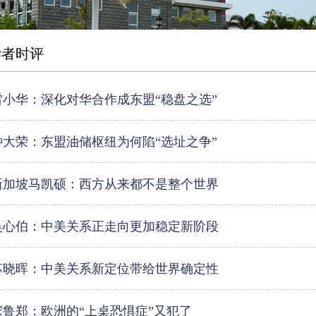
学者时评
雷小华：深化对华合作成东盟“稳盘之选”
钟大荣：东盟油储枢纽为何陷“选址之争”
新加坡马凯硕：西方从来都不是整个世界
吴心伯：中美关系正走向更加稳定新阶段
苏晓晖：中美关系新定位带给世界确定性
宋鲁郑：欧洲的“上桌恐惧症”又犯了