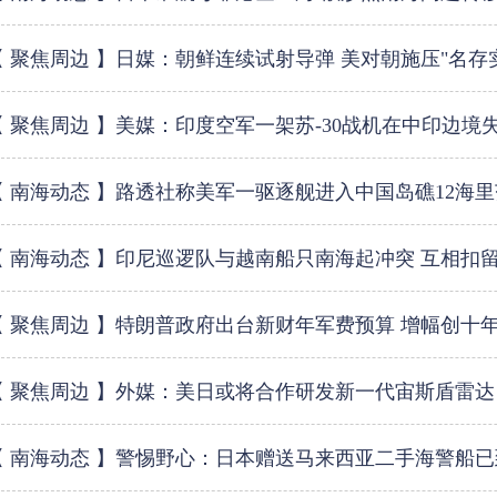
【 聚焦周边 】日媒：朝鲜连续试射导弹 美对朝施压"名存
【 聚焦周边 】美媒：印度空军一架苏-30战机在中印边境
【 南海动态 】路透社称美军一驱逐舰进入中国岛礁12海
【 南海动态 】印尼巡逻队与越南船只南海起冲突 互相扣
【 聚焦周边 】特朗普政府出台新财年军费预算 增幅创十
【 聚焦周边 】外媒：美日或将合作研发新一代宙斯盾雷达
【 南海动态 】警惕野心：日本赠送马来西亚二手海警船已